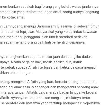
uk memberikan sedekah bagi orang yang butuh, walau jumlahnya
tempat lain yang terlihat tabungan amal, orang tuanya langsung
 ke kotak amal.
an Lamnyoeng, menuju Darussalam. Biasanya, di sebelah timur
jembatan, di tepi jalan. Masyarakat yang kerap lintas kawasan
bu yang menunggu pengguna jalan untuk memberi sedekah
ia sabar menanti orang baik hati berhenti di depannya,
hnya menghentikan sepeda motor jauh dari sang ibu duduk,
upaya Alfatih berjalan kaki, meski sedikit jauh, untuk
ersebut, supaya Alfatih terbiasa dan ketika dewasa menjadi
hkan uluran tangan.
elakang, mengikuti Alfatih yang baru berusia kurang dua tahun.
gar jadi anak salih. Mendengar dan mengetahui seorang anak
 meraba tangan Alfatih. Lalu meraba badan hingga ke kepala,
Alfatih. Ayahnya memperhatikan sang ibu, mulutnya terus
Sementara dari matanya yang tertutup mengalir air. Sepertinya