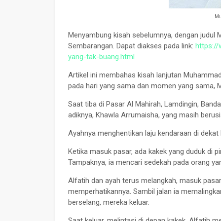
Mu
Menyambung kisah sebelumnya, dengan judul
Sembarangan. Dapat diakses pada link:
https:
yang-tak-buang.html
Artikel ini membahas kisah lanjutan Muhammad
pada hari yang sama dan momen yang sama, M
Saat tiba di Pasar Al Mahirah, Lamdingin, Ba
adiknya, Khawla Arrumaisha, yang masih berusia
Ayahnya menghentikan laju kendaraan di dekat 
Ketika masuk pasar, ada kakek yang duduk di p
Tampaknya, ia mencari sedekah pada orang yan
Alfatih dan ayah terus melangkah, masuk pasa
memperhatikannya. Sambil jalan ia memalingkan
berselang, mereka keluar.
Saat keluar, melintasi di depan kakek, Alfatih