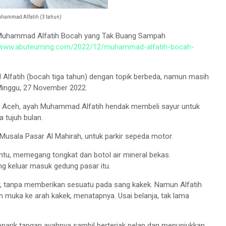
hammad Alfatih (3 tahun)
 Muhammad Alfatih Bocah yang Tak Buang Sampah
//www.abuteuming.com/2022/12/muhammad-alfatih-bocah-
 Alfatih (bocah tiga tahun) dengan topik berbeda, namun masih
inggu, 27 November 2022.
nda Aceh, ayah Muhammad Alfatih hendak membeli sayur untuk
 tujuh bulan.
Musala Pasar Al Mahirah, untuk parkir sepeda motor.
intu, memegang tongkat dan botol air mineral bekas.
g keluar masuk gedung pasar itu.
r, tanpa memberikan sesuatu pada sang kakek. Namun Alfatih
 muka ke arah kakek, menatapnya. Usai belanja, tak lama
 menarik tangan ayahnya sambil berteriak pelan dan menunjukkan