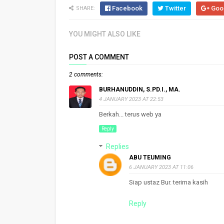
Facebook
Twitter
Goo
SHARE:
YOU MIGHT ALSO LIKE
POST A COMMENT
2 comments:
BURHANUDDIN, S.PD.I., MA.
4 JANUARY 2023 AT 22:53
Berkah... terus web ya
Reply
Replies
ABU TEUMING
6 JANUARY 2023 AT 11:06
Siap ustaz Bur. terima kasih
Reply