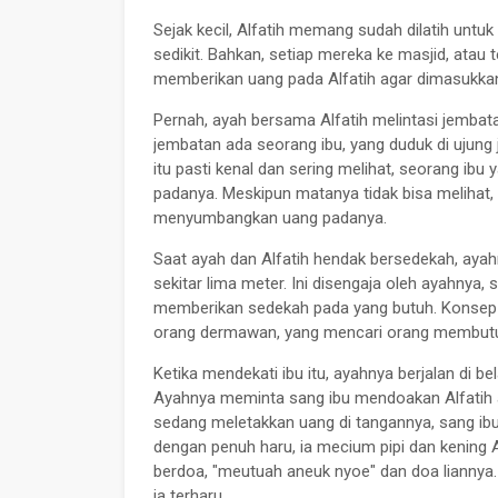
Sejak kecil, Alfatih memang sudah dilatih unt
sedikit. Bahkan, setiap mereka ke masjid, atau 
memberikan uang pada Alfatih agar dimasukkan
Pernah, ayah bersama Alfatih melintasi jembat
jembatan ada seorang ibu, yang duduk di ujung 
itu pasti kenal dan sering melihat, seorang i
padanya. Meskipun matanya tidak bisa melihat, 
menyumbangkan uang padanya.
Saat ayah dan Alfatih hendak bersedekah, aya
sekitar lima meter. Ini disengaja oleh ayahnya, s
memberikan sedekah pada yang butuh. Konsep t
orang dermawan, yang mencari orang membutu
Ketika mendekati ibu itu, ayahnya berjalan di b
Ayahnya meminta sang ibu mendoakan Alfatih a
sedang meletakkan uang di tangannya, sang ibu
dengan penuh haru, ia mecium pipi dan kening 
berdoa, "meutuah aneuk nyoe" dan doa liannya. 
ia terharu.