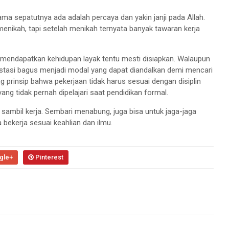
ama sepatutnya ada adalah percaya dan yakin janji pada Allah.
nikah, tapi setelah menikah ternyata banyak tawaran kerja
mendapatkan kehidupan layak tentu mesti disiapkan. Walaupun
restasi bagus menjadi modal yang dapat diandalkan demi mencari
ng prinsip bahwa pekerjaan tidak harus sesuai dengan disiplin
ang tidak pernah dipelajari saat pendidikan formal.
h sambil kerja. Sembari menabung, juga bisa untuk jaga-jaga
a bekerja sesuai keahlian dan ilmu.
gle+
Pinterest