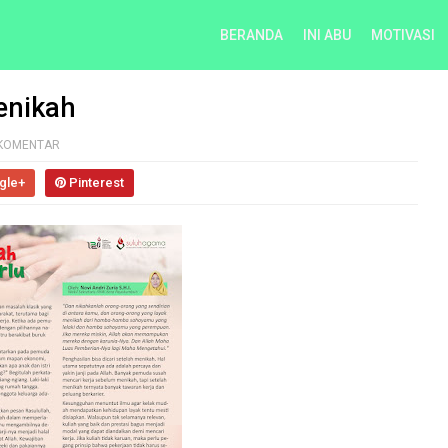
BERANDA
INI ABU
MOTIVASI
enikah
 KOMENTAR
gle+
Pinterest